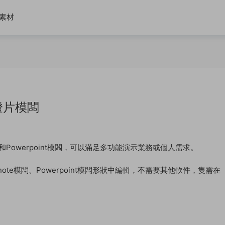
素材
幻燈片模闆
和Powerpoint模闆，可以滿足多功能演示業務或個人需求。
te模闆、Powerpoint模闆形狀中編輯，不需要其他軟件，隻需在