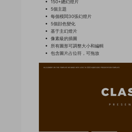
150+總幻燈片
5個主題
每個模闆30張幻燈片
5個顔色變化
基于主幻燈片
像素級的插圖
所有圖形可調整大小和編輯
包含圖片占位符，可拖放