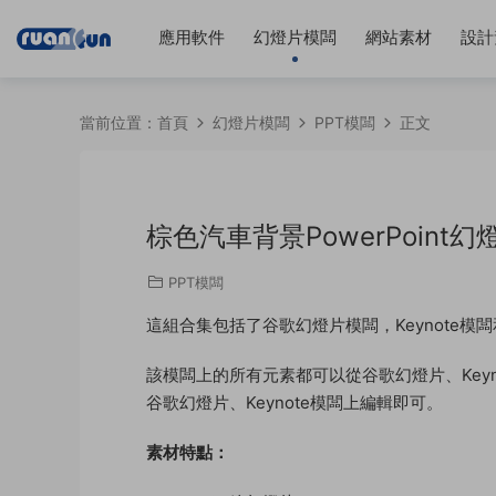
應用軟件
幻燈片模闆
網站素材
設計
當前位置：
首頁
幻燈片模闆
PPT模闆
正文
棕色汽車背景PowerPoint
PPT模闆
這組合集包括了谷歌幻燈片模闆，Keynote模闆
該模闆上的所有元素都可以從谷歌幻燈片、Keyno
谷歌幻燈片、Keynote模闆上編輯即可。
素材特點：