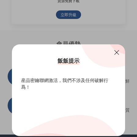
資源免費下載
立即升級
會員優勢
優先體驗，會員折扣
飯飯提示
新鮮體驗
會員折扣
産品密鑰聯網激活，我們不涉及任何破解行
更新及時，滿足需求
精挑細選，新品嘗鮮
爲！
售後支持
用戶信賴
會員客服，随時聯系
用戶滿意，産品優質