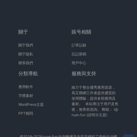
關于
賬号相關
關于我們
訂單記錄
關于隐私
忘記密碼
聯系我們
用戶中心
分類導航
服務與支持
應用軟件
緻力于整合優秀應用資源，
爲互聯網工作者提供優質的
字體素材
使用體驗，提供各類應用及
素材。 本站專注于用戶及售
WordPress主題
後，無售前咨詢。 郵箱：
i@
PPT模闆
ruan.fun
(請明示主題)
©2019-2026 ruan.fun 站内數據及内容若侵犯了您的合法權