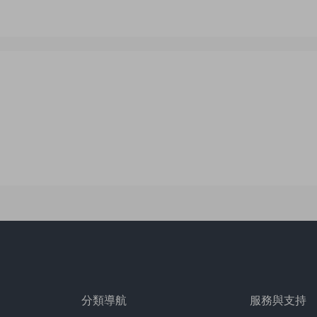
分類導航
服務與支持