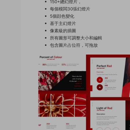
150+總幻燈片，
每個模闆30張幻燈片
5個顔色變化
基于主幻燈片
像素級的插圖
所有圖形可調整大小和編輯
包含圖片占位符，可拖放