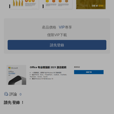
VIP
産品價格
專享
僅限VIP下載
請先登錄
評論
0
請先
登錄
！