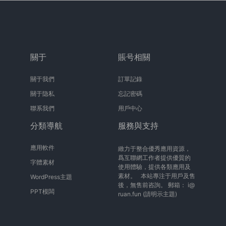
關于
賬号相關
關于我們
訂單記錄
關于隐私
忘記密碼
聯系我們
用戶中心
分類導航
服務與支持
應用軟件
緻力于整合優秀應用資源，
爲互聯網工作者提供優質的
字體素材
使用體驗，提供各類應用及
素材。 本站專注于用戶及售
WordPress主題
後，無售前咨詢。 郵箱：
i@
PPT模闆
ruan.fun
(請明示主題)