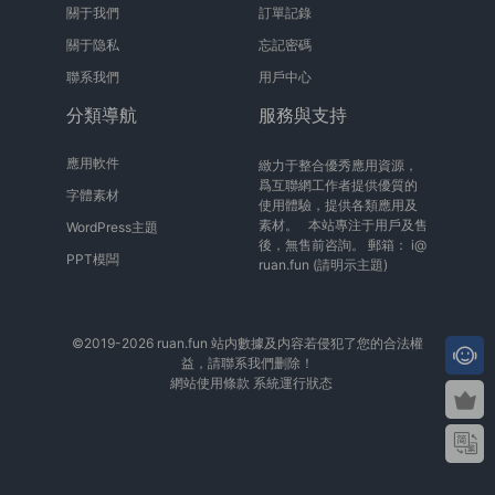
關于我們
訂單記錄
關于隐私
忘記密碼
聯系我們
用戶中心
分類導航
服務與支持
應用軟件
緻力于整合優秀應用資源，
爲互聯網工作者提供優質的
字體素材
使用體驗，提供各類應用及
素材。 本站專注于用戶及售
WordPress主題
後，無售前咨詢。 郵箱：
i@
PPT模闆
ruan.fun
(請明示主題)
©2019-2026 ruan.fun 站内數據及内容若侵犯了您的合法權
益，請聯系我們删除！
網站使用條款
系統運行狀态