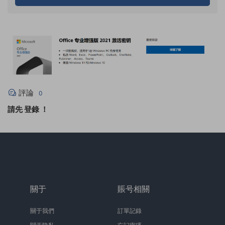
評論
0
請先
登錄
！
關于
賬号相關
關于我們
訂單記錄