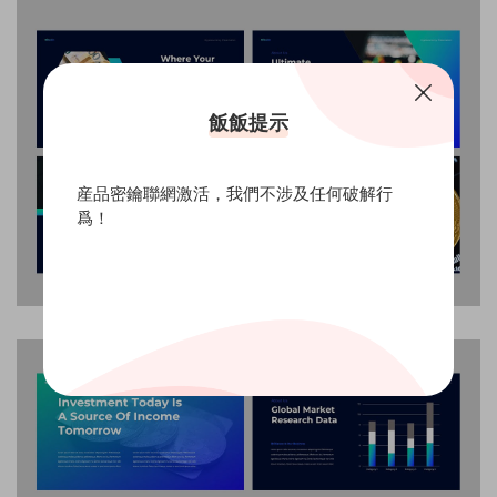
飯飯提示
産品密鑰聯網激活，我們不涉及任何破解行
爲！