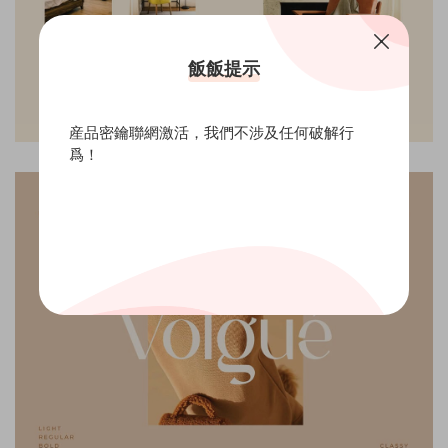
飯飯提示
産品密鑰聯網激活，我們不涉及任何破解行
爲！