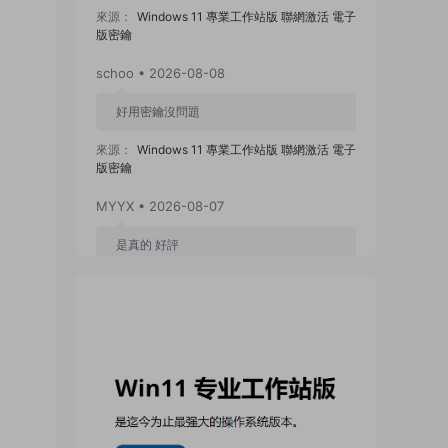
來源：
Windows 11 專業工作站版 聯網激活 電子
版密鑰
schoo • 2026-08-08
好用密鑰沒問題
來源：
Windows 11 專業工作站版 聯網激活 電子
版密鑰
MYYX • 2026-08-07
是真的 好評
來源：
Project 2019 for PC 專業版 官網兌換綁
定 電子版密鑰
魔多牛牛 • 2026-08-07
兌換完成了
來源：
Visio 2024 for PC 專業版 官網兌換綁定
電子版密鑰