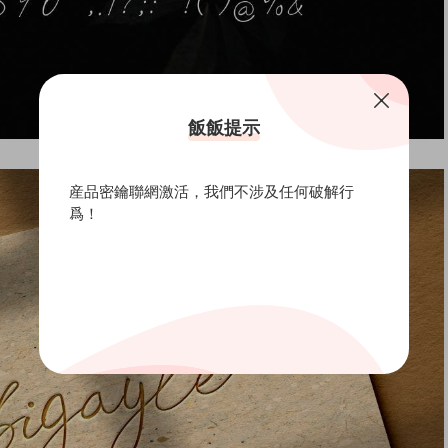
飯飯提示
産品密鑰聯網激活，我們不涉及任何破解行
爲！