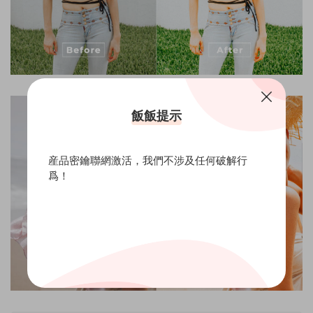
飯飯提示
産品密鑰聯網激活，我們不涉及任何破解行
爲！