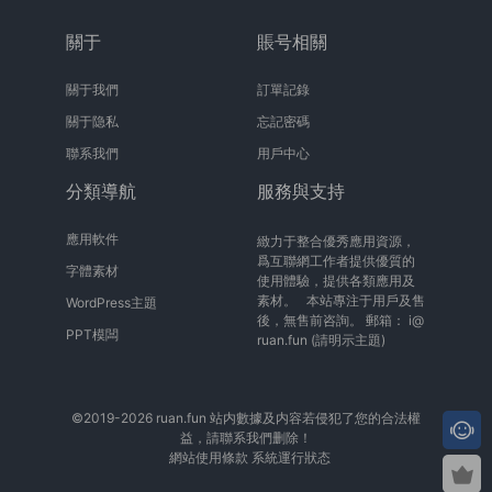
關于
賬号相關
關于我們
訂單記錄
關于隐私
忘記密碼
聯系我們
用戶中心
分類導航
服務與支持
應用軟件
緻力于整合優秀應用資源，
爲互聯網工作者提供優質的
字體素材
使用體驗，提供各類應用及
素材。 本站專注于用戶及售
WordPress主題
後，無售前咨詢。 郵箱：
i@
PPT模闆
ruan.fun
(請明示主題)
©2019-2026 ruan.fun 站内數據及内容若侵犯了您的合法權
益，請聯系我們删除！
網站使用條款
系統運行狀态