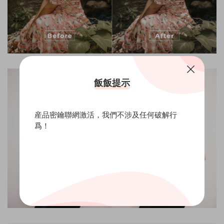
飯飯提示
産品密鑰聯網激活，我們不涉及任何破解行
爲！