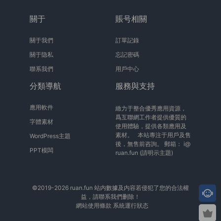
關于
賬号相關
關于我們
訂單記錄
關于隐私
忘記密碼
聯系我們
用戶中心
分類導航
服務與支持
應用軟件
緻力于整合優秀應用資源，
爲互聯網工作者提供優質的
字體素材
使用體驗，提供各類應用及
素材。 本站專注于用戶及售
WordPress主題
後，無售前咨詢。 郵箱：
i@
PPT模闆
ruan.fun
(請明示主題)
©2019-2026 ruan.fun 站内數據及内容若侵犯了您的合法權
益，請聯系我們删除！
網站使用條款
系統運行狀态