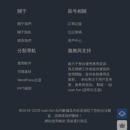
關于
賬号相關
關于我們
訂單記錄
關于隐私
忘記密碼
聯系我們
用戶中心
分類導航
服務與支持
應用軟件
緻力于整合優秀應用資源，
爲互聯網工作者提供優質的
字體素材
使用體驗，提供各類應用及
素材。 本站專注于用戶及售
WordPress主題
後，無售前咨詢。 郵箱：
i@
PPT模闆
ruan.fun
(請明示主題)
©2019-2026 ruan.fun 站内數據及内容若侵犯了您的合法權
益，請聯系我們删除！
網站使用條款
系統運行狀态