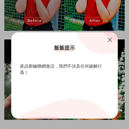
飯飯提示
産品密鑰聯網激活，我們不涉及任何破解行
爲！