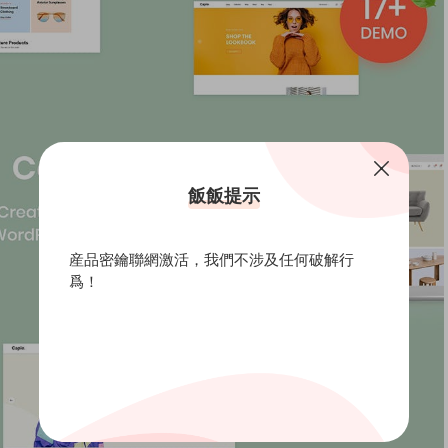
飯飯提示
産品密鑰聯網激活，我們不涉及任何破解行
爲！