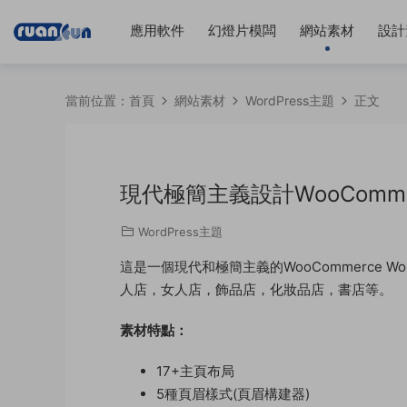
應用軟件
幻燈片模闆
網站素材
設計
當前位置：
首頁
網站素材
WordPress主題
正文
現代極簡主義設計WooCommerc
WordPress主題
這是一個現代和極簡主義的WooCommerce 
人店，女人店，飾品店，化妝品店，書店等。
素材特點：
17+主頁布局
5種頁眉樣式(頁眉構建器)