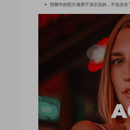
預覽中的照片僅用于演示目的，不包含在