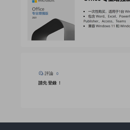
評論
0
請先
登錄
！