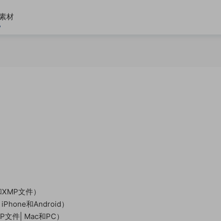
素材
設
和XMP文件）
Phone和Android）
MP文件| Mac和PC）