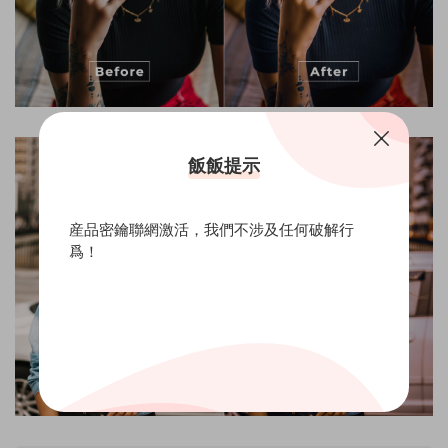
飯飯提示
産品密鑰聯網激活，我們不涉及任何破解行
爲！