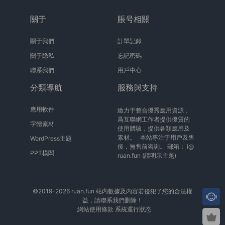
關于
賬号相關
關于我們
訂單記錄
關于隐私
忘記密碼
聯系我們
用戶中心
分類導航
服務與支持
應用軟件
緻力于整合優秀應用資源，
爲互聯網工作者提供優質的
字體素材
使用體驗，提供各類應用及
素材。 本站專注于用戶及售
WordPress主題
後，無售前咨詢。 郵箱：
i@
PPT模闆
ruan.fun
(請明示主題)
©2019-2026 ruan.fun 站内數據及内容若侵犯了您的合法權
益，請聯系我們删除！
網站使用條款
系統運行狀态