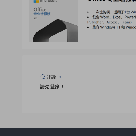
評論
0
請先
登錄
！