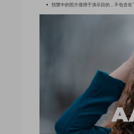
預覽中的照片僅用于演示目的，不包含在