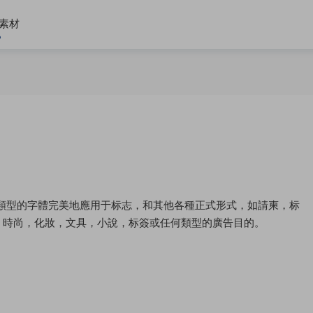
素材
，這種類型的字體完美地應用于标志，和其他各種正式形式，如請柬，标
，時尚，化妝，文具，小說，标簽或任何類型的廣告目的。