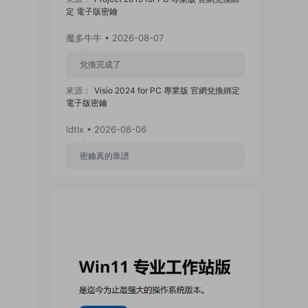
定 電子版密鑰
魔多牛牛 • 2026-08-07
兌換完成了
來源：
Visio 2024 for PC 專業版 官網兌換綁定
電子版密鑰
ldtlx • 2026-08-06
密鑰真的靠譜
來源：
Windows 11 專業工作站版 聯網激活 電子
版密鑰
張亦知鶴 • 2026-08-05
成功了，很順利
來源：
Windows 11 專業工作站版 聯網激活 電子
版密鑰