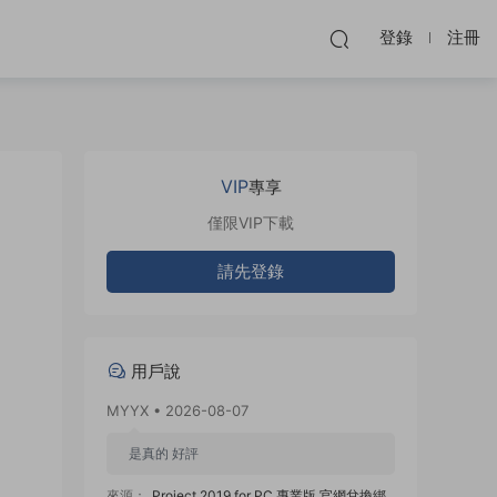
登錄
注冊
VIP
專享
僅限VIP下載
請先登錄
用戶說
MYYX • 2026-08-07
是真的 好評
來源：
Project 2019 for PC 專業版 官網兌換綁