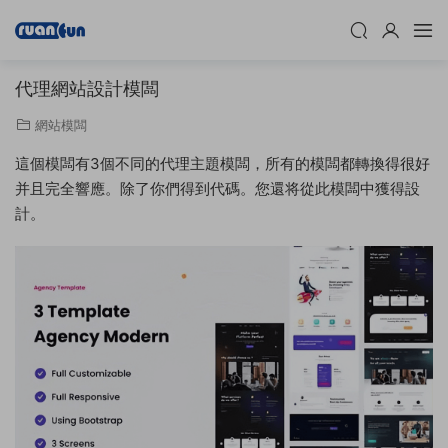
代理網站設計模闆
網站模闆
這個模闆有3個不同的代理主題模闆，所有的模闆都轉換得很好
并且完全響應。除了你們得到代碼。您還将從此模闆中獲得設
計。