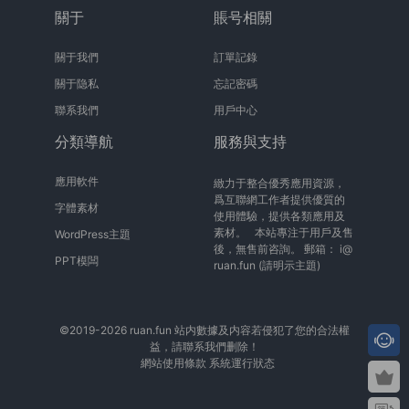
關于
賬号相關
關于我們
訂單記錄
關于隐私
忘記密碼
聯系我們
用戶中心
分類導航
服務與支持
應用軟件
緻力于整合優秀應用資源，
爲互聯網工作者提供優質的
字體素材
使用體驗，提供各類應用及
素材。 本站專注于用戶及售
WordPress主題
後，無售前咨詢。 郵箱：
i@
PPT模闆
ruan.fun
(請明示主題)
©2019-2026 ruan.fun 站内數據及内容若侵犯了您的合法權
益，請聯系我們删除！
網站使用條款
系統運行狀态