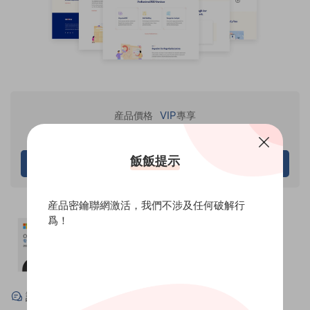
VIP
産品價格
專享
僅限VIP下載
飯飯提示
請先登錄
産品密鑰聯網激活，我們不涉及任何破解行
爲！
評論
0