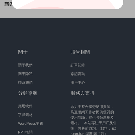
請先
登錄
！
關于
賬号相關
關于我們
訂單記錄
關于隐私
忘記密碼
聯系我們
用戶中心
分類導航
服務與支持
應用軟件
緻力于整合優秀應用資源，
爲互聯網工作者提供優質的
字體素材
使用體驗，提供各類應用及
素材。 本站專注于用戶及售
WordPress主題
後，無售前咨詢。 郵箱：
i@
PPT模闆
ruan.fun
(請明示主題)