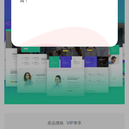
爲！
VIP
産品價格
專享