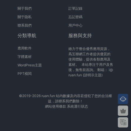
關于我們
訂單記錄
關于隐私
忘記密碼
聯系我們
用戶中心
分類導航
服務與支持
應用軟件
緻力于整合優秀應用資源，
爲互聯網工作者提供優質的
字體素材
使用體驗，提供各類應用及
素材。 本站專注于用戶及售
WordPress主題
後，無售前咨詢。 郵箱：
i@
PPT模闆
ruan.fun
(請明示主題)
©2019-2026 ruan.fun 站内數據及内容若侵犯了您的合法權
益，請聯系我們删除！
網站使用條款
系統運行狀态