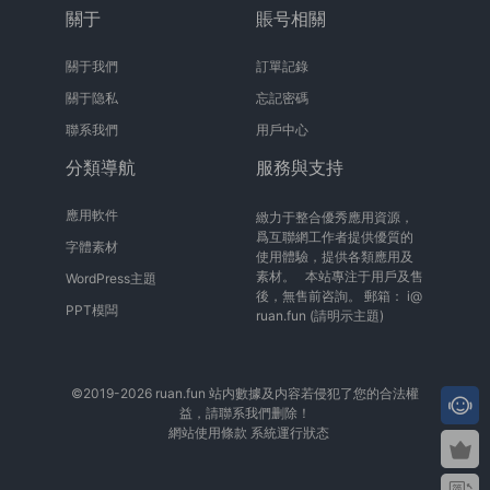
關于
賬号相關
關于我們
訂單記錄
關于隐私
忘記密碼
聯系我們
用戶中心
分類導航
服務與支持
應用軟件
緻力于整合優秀應用資源，
爲互聯網工作者提供優質的
字體素材
使用體驗，提供各類應用及
素材。 本站專注于用戶及售
WordPress主題
後，無售前咨詢。 郵箱：
i@
PPT模闆
ruan.fun
(請明示主題)
©2019-2026 ruan.fun 站内數據及内容若侵犯了您的合法權
益，請聯系我們删除！
網站使用條款
系統運行狀态