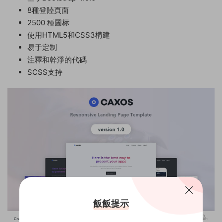
8種登陸頁面
2500 種圖标
使用HTML5和CSS3構建
易于定制
注釋和幹淨的代碼
SCSS支持
飯飯提示