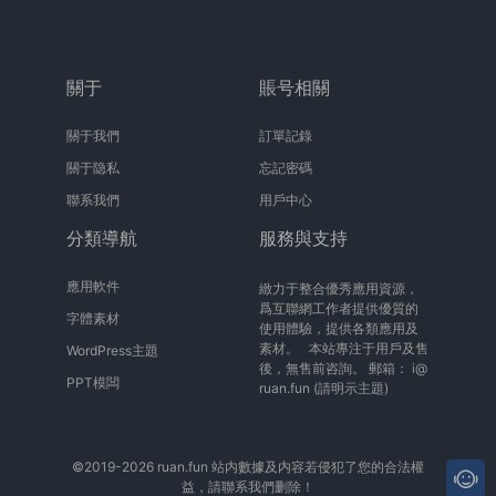
關于
賬号相關
關于我們
訂單記錄
關于隐私
忘記密碼
聯系我們
用戶中心
分類導航
服務與支持
應用軟件
緻力于整合優秀應用資源，
爲互聯網工作者提供優質的
字體素材
使用體驗，提供各類應用及
素材。 本站專注于用戶及售
WordPress主題
後，無售前咨詢。 郵箱：
i@
PPT模闆
ruan.fun
(請明示主題)
©2019-2026 ruan.fun 站内數據及内容若侵犯了您的合法權
益，請聯系我們删除！