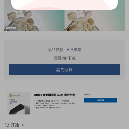
VIP
産品價格
專享
僅限VIP下載
請先登錄
評論
0