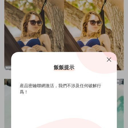
飯飯提示
産品密鑰聯網激活，我們不涉及任何破解行
爲！