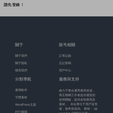
請先
登錄
！
關于
賬号相關
關于我們
訂單記錄
關于隐私
忘記密碼
聯系我們
用戶中心
分類導航
服務與支持
應用軟件
緻力于整合優秀應用資源，
爲互聯網工作者提供優質的
字體素材
使用體驗，提供各類應用及
素材。 本站專注于用戶及售
WordPress主題
後，無售前咨詢。 郵箱：
i@
PPT模闆