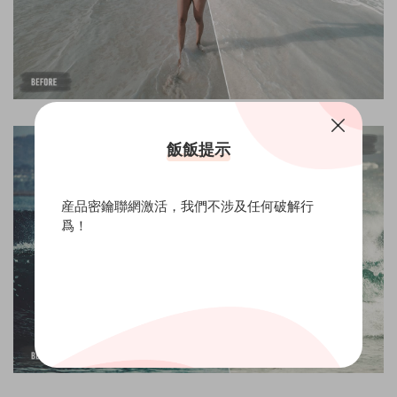
飯飯提示
産品密鑰聯網激活，我們不涉及任何破解行
爲！