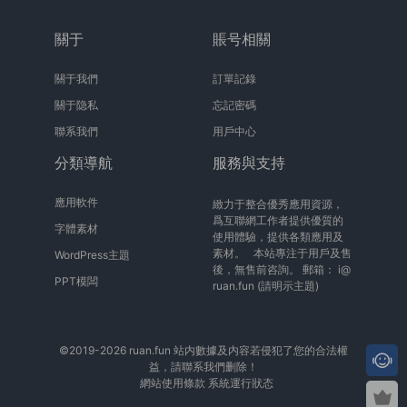
關于
賬号相關
關于我們
訂單記錄
關于隐私
忘記密碼
聯系我們
用戶中心
分類導航
服務與支持
應用軟件
緻力于整合優秀應用資源，
爲互聯網工作者提供優質的
字體素材
使用體驗，提供各類應用及
素材。 本站專注于用戶及售
WordPress主題
後，無售前咨詢。 郵箱：
i@
PPT模闆
ruan.fun
(請明示主題)
©2019-2026 ruan.fun 站内數據及内容若侵犯了您的合法權
益，請聯系我們删除！
網站使用條款
系統運行狀态