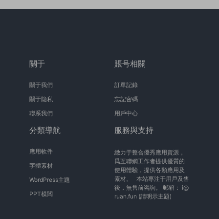
關于
賬号相關
關于我們
訂單記錄
關于隐私
忘記密碼
聯系我們
用戶中心
分類導航
服務與支持
應用軟件
緻力于整合優秀應用資源，
爲互聯網工作者提供優質的
字體素材
使用體驗，提供各類應用及
素材。 本站專注于用戶及售
WordPress主題
後，無售前咨詢。 郵箱：
i@
PPT模闆
ruan.fun
(請明示主題)