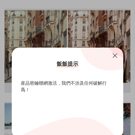
飯飯提示
産品密鑰聯網激活，我們不涉及任何破解行
爲！