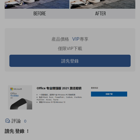
VIP
産品價格
專享
僅限VIP下載
請先登錄
評論
0
請先
登錄
！