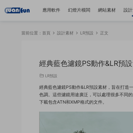
應用軟件
幻燈片模闆
網站素材
設計
當前位置：
首頁
設計素材
LR預設
正文
經典藍色濾鏡PS動作&LR預
LR預設
經典藍色濾鏡PS動作&LR預設素材，旨在打
色調。這些濾鏡用途廣泛，可以處理很多不同的
下載包含ATN和XMP格式的文件。