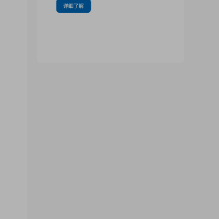
張亦知鶴 • 2026-08-05
成功了，很順利
來源：
Windows 11 專業工作站版 聯網激活 電子
版密鑰
king20 • 2026-08-05
升級成功了
來源：
Windows 11 專業工作站版 聯網激活 電子
版密鑰
軟飯 ruan.fun
• 2026-08-04
你好，我們發了數封郵件，等待回複，會
協助解決遇到的問題。
來源：
Windows 11 專業工作站版 聯網激活 電子
版密鑰
窗外雨林 • 2026-08-04