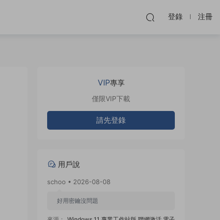
登錄
注冊
VIP
專享
僅限VIP下載
請先登錄
用戶說
schoo • 2026-08-08
好用密鑰沒問題
來源：
Windows 11 專業工作站版 聯網激活 電子