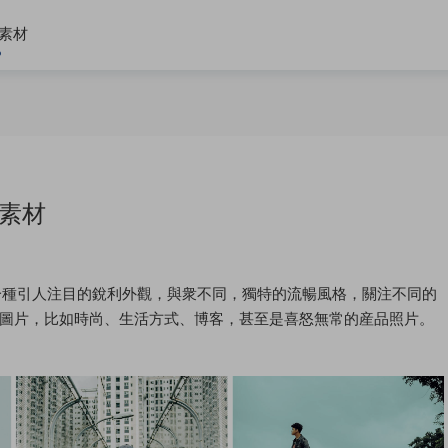
素材
設素材
造一種引人注目的銳利外觀，與衆不同，獨特的流暢風格，關注不同的
圖片，比如時尚、生活方式、博客，甚至是喜怒無常的産品照片。