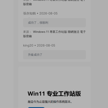
版密鑰
張亦知鶴 • 2026-08-05
成功了，很順利
來源：
Windows 11 專業工作站版 聯網激活 電子
版密鑰
king20 • 2026-08-05
升級成功了
來源：
Windows 11 專業工作站版 聯網激活 電子
版密鑰
軟飯 ruan.fun
• 2026-08-04
你好，我們發了數封郵件，等待回複，會
協助解決遇到的問題。
來源：
Windows 11 專業工作站版 聯網激活 電子
版密鑰