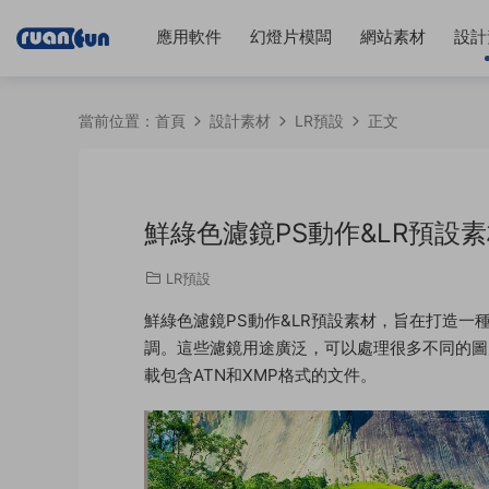
應用軟件
幻燈片模闆
網站素材
設計
當前位置：
首頁
設計素材
LR預設
正文
鮮綠色濾鏡PS動作&LR預設
LR預設
鮮綠色濾鏡PS動作&LR預設素材，旨在打造
調。這些濾鏡用途廣泛，可以處理很多不同的圖
載包含ATN和XMP格式的文件。