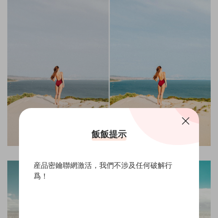
飯飯提示
産品密鑰聯網激活，我們不涉及任何破解行
爲！