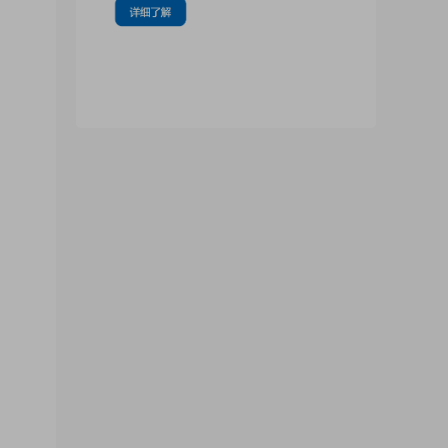
張亦知鶴 • 2026-08-05
成功了，很順利
來源：
Windows 11 專業工作站版 聯網激活 電子
版密鑰
king20 • 2026-08-05
升級成功了
來源：
Windows 11 專業工作站版 聯網激活 電子
版密鑰
軟飯 ruan.fun
• 2026-08-04
你好，我們發了數封郵件，等待回複，會
協助解決遇到的問題。
來源：
Windows 11 專業工作站版 聯網激活 電子
版密鑰
窗外雨林 • 2026-08-04