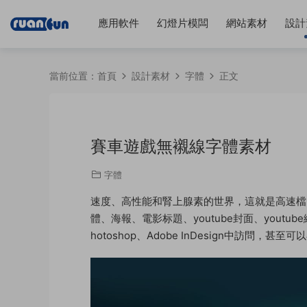
應用軟件
幻燈片模闆
網站素材
設計
當前位置：
首頁
設計素材
字體
正文
賽車遊戲無襯線字體素材
字體
速度、高性能和腎上腺素的世界，這就是高速檔
體、海報、電影标題、youtube封面、youtube縮
hotoshop、Adobe InDesign中訪問，甚至可以