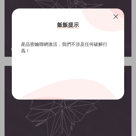
飯飯提示
産品密鑰聯網激活，我們不涉及任何破解行
爲！