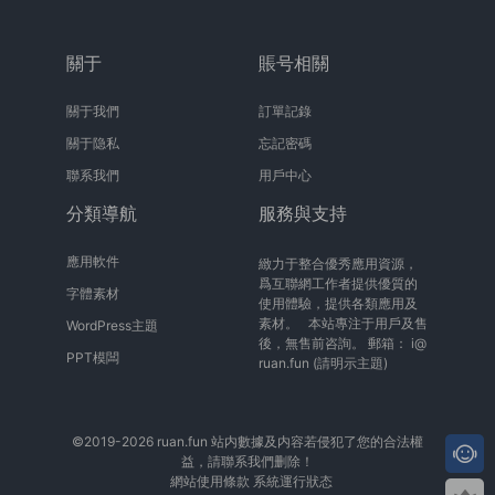
關于
賬号相關
關于我們
訂單記錄
關于隐私
忘記密碼
聯系我們
用戶中心
分類導航
服務與支持
應用軟件
緻力于整合優秀應用資源，
爲互聯網工作者提供優質的
字體素材
使用體驗，提供各類應用及
素材。 本站專注于用戶及售
WordPress主題
後，無售前咨詢。 郵箱：
i@
PPT模闆
ruan.fun
(請明示主題)
©2019-2026 ruan.fun 站内數據及内容若侵犯了您的合法權
益，請聯系我們删除！
網站使用條款
系統運行狀态