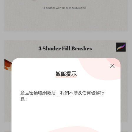
飯飯提示
産品密鑰聯網激活，我們不涉及任何破解行
爲！