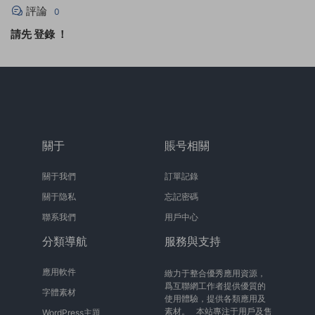
評論
0
請先
登錄
！
關于
賬号相關
關于我們
訂單記錄
關于隐私
忘記密碼
聯系我們
用戶中心
分類導航
服務與支持
應用軟件
緻力于整合優秀應用資源，
爲互聯網工作者提供優質的
字體素材
使用體驗，提供各類應用及
素材。 本站專注于用戶及售
WordPress主題