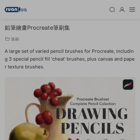
鉛筆繪畫Procreate筆刷集
筆刷
A large set of varied pencil brushes for Procreate, includin
g 3 special pencil fill ‘cheat’ brushes, plus canvas and pape
r texture brushes.