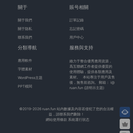
關于
賬号相關
關于我們
訂單記錄
關于隐私
忘記密碼
聯系我們
用戶中心
分類導航
服務與支持
應用軟件
緻力于整合優秀應用資源，
爲互聯網工作者提供優質的
字體素材
使用體驗，提供各類應用及
素材。 本站專注于用戶及售
WordPress主題
後，無售前咨詢。 郵箱：
i@
PPT模闆
ruan.fun
(請明示主題)
©2019-2026 ruan.fun 站内數據及内容若侵犯了您的合法權
益，請聯系我們删除！
網站使用條款
系統運行狀态