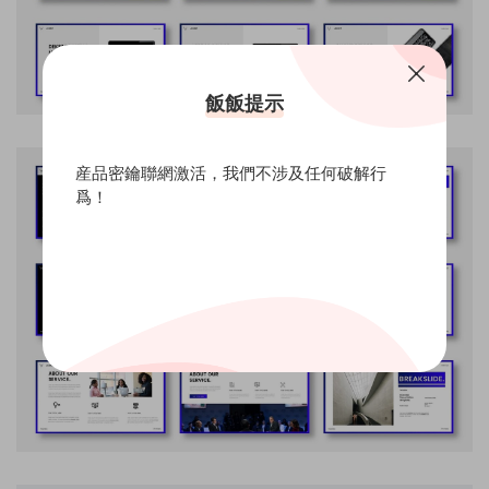
飯飯提示
産品密鑰聯網激活，我們不涉及任何破解行
爲！