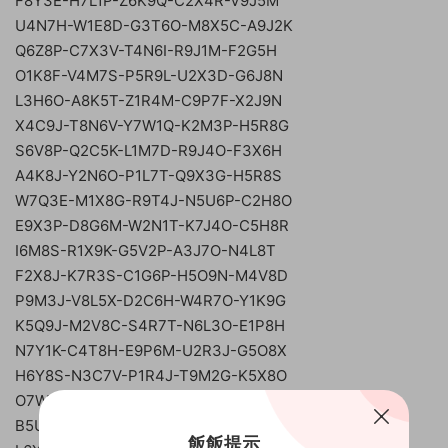
F8Y3E-H7L1P-Z6K9Q-C2X4R-V9J5M
U4N7H-W1E8D-G3T6O-M8X5C-A9J2K
Q6Z8P-C7X3V-T4N6I-R9J1M-F2G5H
O1K8F-V4M7S-P5R9L-U2X3D-G6J8N
L3H6O-A8K5T-Z1R4M-C9P7F-X2J9N
X4C9J-T8N6V-Y7W1Q-K2M3P-H5R8G
S6V8P-Q2C5K-L1M7D-R9J4O-F3X6H
A4K8J-Y2N6O-P1L7T-Q9X3G-H5R8S
W7Q3E-M1X8G-R9T4J-N5U6P-C2H8O
E9X3P-D8G6M-W2N1T-K7J4O-C5H8R
I6M8S-R1X9K-G5V2P-A3J7O-N4L8T
F2X8J-K7R3S-C1G6P-H5O9N-M4V8D
P9M3J-V8L5X-D2C6H-W4R7O-Y1K9G
K5Q9J-M2V8C-S4R7T-N6L3O-E1P8H
N7Y1K-C4T8H-E9P6M-U2R3J-G5O8X
H6Y8S-N3C7V-P1R4J-T9M2G-K5X8O
O7W1Q-N6Y9T-C4X8J-P3H5M-G2R8S
B5U9K-G8X3M-I2R6L-F4P7H-J1N9O
飯飯提示