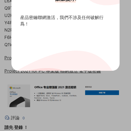
L6X9C-T2G8K-P1M7O-R3J5H-V4N8S
Q9T2J-H3R7O-C8X5P-A6M4D-G1N8K
U2H4K-R8M3N-F5X6J-C7V9P-G1L8O
産品密鑰聯網激活，我們不涉及任何破解行
Y4R8T-V9S6M-H3J1P-X2C7O-G5N8K
爲！
N2R8S-M7H1J-D9C6P-K4X5O-V8G3K
F6H9O-U4C1P-L8M3J-R5X7N-T2G8K
Q1W7K-Y2G8S-R6O3J-P4X9T-M5N8H
Project 2019 for PC 專業版 官網兌換綁定 電子版密鑰
Project 2021 for PC 專業版 聯網激活 電子版密鑰
評論
0
請先
登錄
！