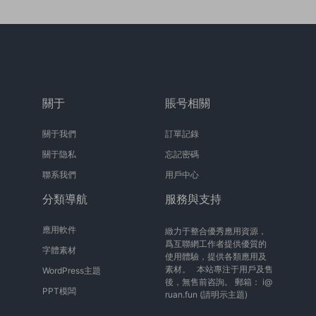
關于
賬号相關
關于我們
訂單記錄
關于隐私
忘記密碼
聯系我們
用戶中心
分類導航
服務與支持
應用軟件
緻力于整合優秀應用資源，
爲互聯網工作者提供優質的
字體素材
使用體驗，提供各類應用及
素材。 本站專注于用戶及售
WordPress主題
後，無售前咨詢。 郵箱：
i@
PPT模闆
ruan.fun
(請明示主題)