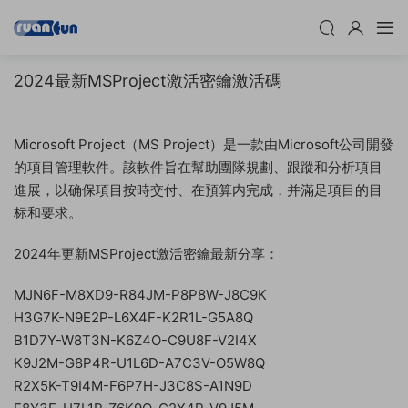
2024最新MSProject激活密鑰激活碼
Microsoft Project（MS Project）是一款由Microsoft公司開發
的項目管理軟件。該軟件旨在幫助團隊規劃、跟蹤和分析項目
進展，以确保項目按時交付、在預算内完成，并滿足項目的目
标和要求。
2024年更新MSProject激活密鑰最新分享：
MJN6F-M8XD9-R84JM-P8P8W-J8C9K
H3G7K-N9E2P-L6X4F-K2R1L-G5A8Q
B1D7Y-W8T3N-K6Z4O-C9U8F-V2I4X
K9J2M-G8P4R-U1L6D-A7C3V-O5W8Q
R2X5K-T9I4M-F6P7H-J3C8S-A1N9D