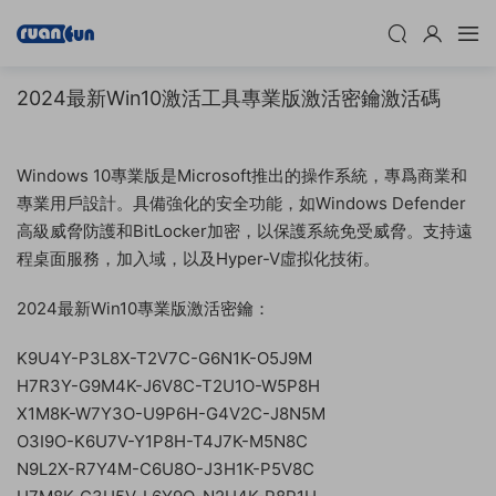
2024最新Win10激活工具專業版激活密鑰激活碼
Windows 10專業版是Microsoft推出的操作系統，專爲商業和
專業用戶設計。具備強化的安全功能，如Windows Defender
高級威脅防護和BitLocker加密，以保護系統免受威脅。支持遠
程桌面服務，加入域，以及Hyper-V虛拟化技術。
2024最新Win10專業版激活密鑰：
K9U4Y-P3L8X-T2V7C-G6N1K-O5J9M
H7R3Y-G9M4K-J6V8C-T2U1O-W5P8H
X1M8K-W7Y3O-U9P6H-G4V2C-J8N5M
O3I9O-K6U7V-Y1P8H-T4J7K-M5N8C
N9L2X-R7Y4M-C6U8O-J3H1K-P5V8C