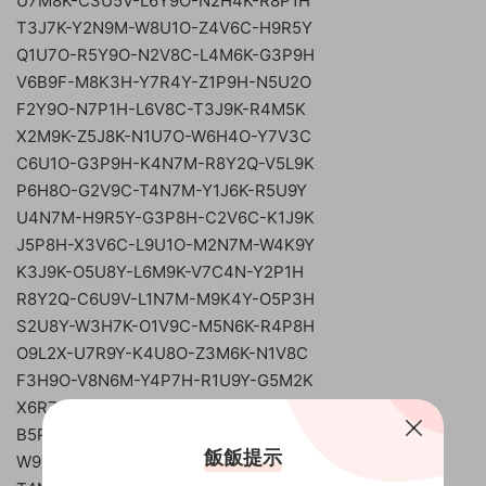
U7M8K-C3U5V-L6Y9O-N2H4K-R8P1H
T3J7K-Y2N9M-W8U1O-Z4V6C-H9R5Y
Q1U7O-R5Y9O-N2V8C-L4M6K-G3P9H
V6B9F-M8K3H-Y7R4Y-Z1P9H-N5U2O
F2Y9O-N7P1H-L6V8C-T3J9K-R4M5K
X2M9K-Z5J8K-N1U7O-W6H4O-Y7V3C
C6U1O-G3P9H-K4N7M-R8Y2Q-V5L9K
P6H8O-G2V9C-T4N7M-Y1J6K-R5U9Y
U4N7M-H9R5Y-G3P8H-C2V6C-K1J9K
J5P8H-X3V6C-L9U1O-M2N7M-W4K9Y
K3J9K-O5U8Y-L6M9K-V7C4N-Y2P1H
R8Y2Q-C6U9V-L1N7M-M9K4Y-O5P3H
S2U8Y-W3H7K-O1V9C-M5N6K-R4P8H
O9L2X-U7R9Y-K4U8O-Z3M6K-N1V8C
F3H9O-V8N6M-Y4P7H-R1U9Y-G5M2K
X6R7Y-H2P9H-M8K5J-Q9M2K-L3V8C
B5P8H-U2Y7O-H1J8K-Z6N9M-V4C3X
飯飯提示
W9Q2X-O4R7Y-G8M6K-V5N1O-J3U9V