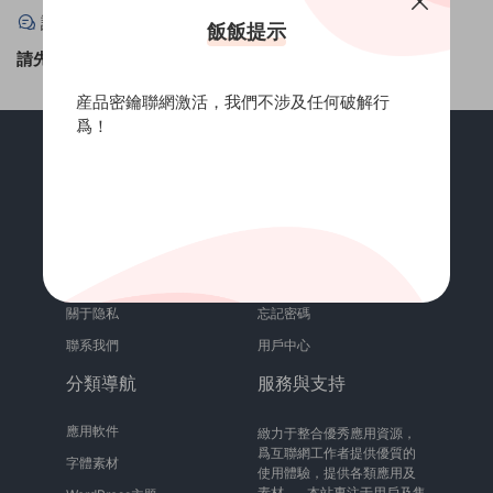
評論
0
飯飯提示
請先
登錄
！
産品密鑰聯網激活，我們不涉及任何破解行
爲！
關于
賬号相關
關于我們
訂單記錄
關于隐私
忘記密碼
聯系我們
用戶中心
分類導航
服務與支持
應用軟件
緻力于整合優秀應用資源，
爲互聯網工作者提供優質的
字體素材
使用體驗，提供各類應用及
素材。 本站專注于用戶及售