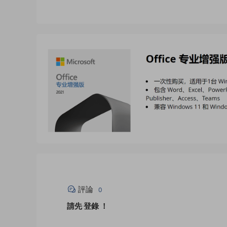
評論
0
請先
登錄
！