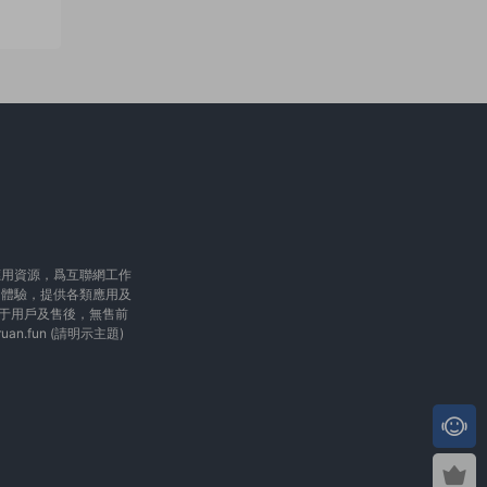
應用資源，爲互聯網工作
用體驗，提供各類應用及
于用戶及售後，無售前
ruan.fun
(請明示主題)