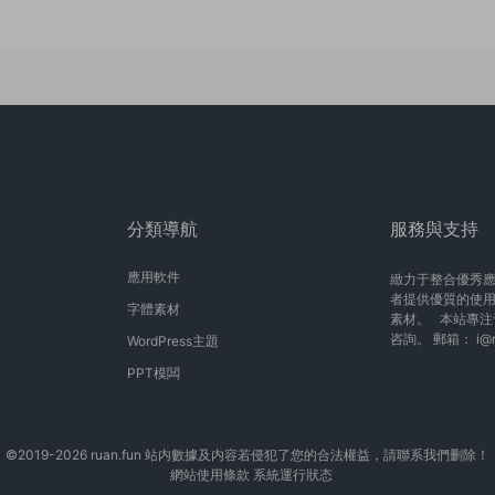
分類導航
服務與支持
應用軟件
緻力于整合優秀
者提供優質的使
字體素材
素材。 本站專注
咨詢。 郵箱：
i@
WordPress主題
PPT模闆
©2019-2026 ruan.fun 站内數據及内容若侵犯了您的合法權益，請聯系我們删除！
網站使用條款
系統運行狀态