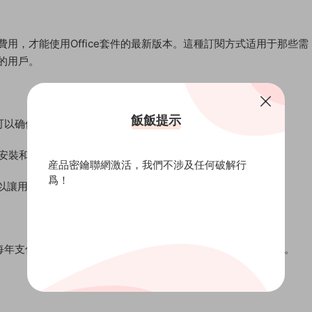
定費用，才能使用Office套件的最新版本。這種訂閱方式适用于那些需
e的用戶。
飯飯提示
件可以确保用戶始終獲得最新版本的Office，包括新功能和更新。
和使用Office。
産品密鑰聯網激活，我們不涉及任何破解行
爲！
以讓用戶獲得Microsoft的技術支持和雲存儲服務。
戶每年支付一定費用，總費用可能會比一次性買斷Office套件更高。