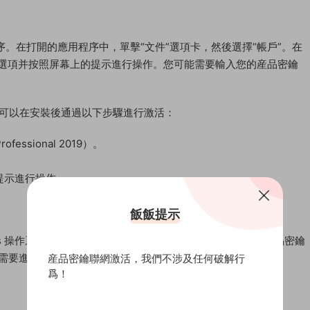
 應用程序。在打開的應用程序中，單擊“文件”選項卡，然後選擇“帳戶”。在
此選項并按照屏幕上的提示進行操作。您可能需要輸入您的産品密鑰
鑰，則可以在安裝後通過以下步驟進行激活：
ofessional 2019）。
提示進行操作。
飯飯提示
dows 操作系統時，您将被要求輸入産品密鑰。如果您沒有輸入産品密鑰
，您需要進行激活以獲得完整的功能和更新。
産品密鑰聯網激活，我們不涉及任何破解行
爲！