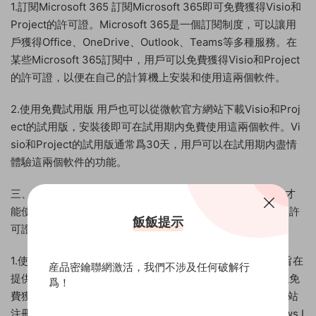
1.訂閱Microsoft 365 訂閱Microsoft 365即可免費獲得Visio和
Project的許可證。Microsoft 365是一個訂閱制度，可以讓用
戶獲得Office、OneDrive、Outlook、Teams等多種服務。在
某些Microsoft 365訂閱中，用戶可以免費獲得Visio和Project
的許可證，以便在自己的計算機上安裝和使用這兩個軟件。
2.使用免費試用版 用戶也可以從微軟官方網站下載Visio和Proj
ect的試用版，安裝後即可在試用期内免費使用這兩個軟件。Vi
sio和Project的試用版通常爲30天，用戶可以在試用期内盡情
體驗這兩個軟件的功能。
三、Windows Windows是微軟公司的操作系統，需要付費才
能使用。但是，通過以下兩種方法可以免費獲得Windows的許
飯飯提示
可證：
1.使用Windows Insider計劃 Windows Insider計劃是一個旨在
産品密鑰聯網激活，我們不涉及任何破解行
提供早期Windows版本的測試版和更新的計劃，參與者可以免
爲！
費獲得Windows的許可證。用戶可以在Windows Insider網站
注冊成爲Windows Insider參與者，然後下載并安裝Windows I