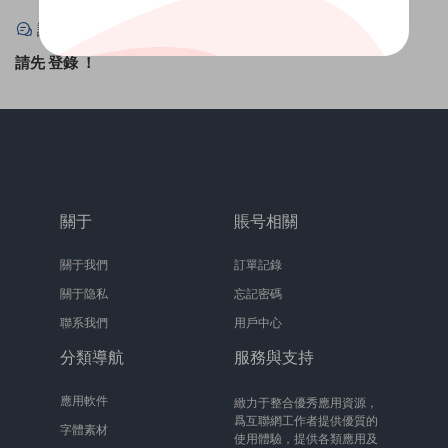
評論
0
請先
登錄
！
關于
賬号相關
關于我們
訂單記錄
關于隐私
忘記密碼
聯系我們
用戶中心
分類導航
服務與支持
應用軟件
緻力于整合優秀應用資源，
爲互聯網工作者提供優質的
字體素材
使用體驗，提供各類應用及