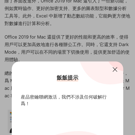
除了界面改進外，Office 2019 for Mac 還引入了一些新功能，
例如實時協作、更好的加密支持、更多的圖表類型和數據分析
工具等。此外，Excel 中新增了動态數組功能，它能夠更方便地
對數據進行計算和分析。
Office 2019 for Mac 還提供了更好的性能和更高的效率，使得
用戶可以更加高效地進行各種辦公工作。同時，它還支持 Dark
Mode，用戶可以在不同的場景下切換使用，提供更加舒适的使
用體驗。
總的來說，Office 2019 for Mac 是一款非常出色的辦公軟件，
飯飯提示
爲 Mac 用戶提供了全面的功能和便捷的使用體驗。如果你是 M
ac 用戶，并且需要進行各種辦公工作，那麽 Office 2019 for M
ac 将是你必不可少的辦公工具。
産品密鑰聯網激活，我們不涉及任何破解行
爲！