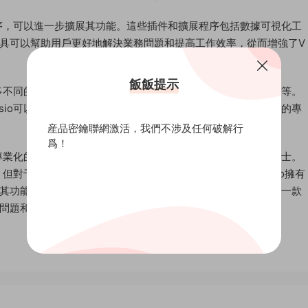
程序，可以進一步擴展其功能。這些插件和擴展程序包括數據可視化工
具可以幫助用戶更好地解決業務問題和提高工作效率，從而增強了V
飯飯提示
許多不同的行業和領域，如信息技術、工程、醫療保健、市場營銷等。
sio可以提供這些高度定制的功能。因此，對于這些行業和領域的專
産品密鑰聯網激活，我們不涉及任何破解行
爲！
款專業化的軟件，主要面向那些需要高度定制的圖表功能的專業人士。
，但對于那些需要它的專業人士來說，這是值得的。此外，Visio擁有
功能，并被廣泛用于許多不同的行業和領域。因此，Visio是一款
問題和提高工作效率。