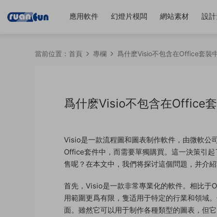
應用軟件
幻燈片模闆
網站素材
設計
當前位置：
首頁
專欄
爲什麽Visio不包含在Office
爲什麽Visio不包含在Offi
Visio是一款流程圖和圖表制作軟件，由微軟公
Office套件中，而需要單獨購買。這一決策引起
售呢？在本文中，我們将探讨這個問題，并介紹V
首先，Visio是一款非常專業化的軟件。相比于Offic
用範圍更爲有限，隻适用于特定的行業和領域。例
面。雖然它可以用于制作各種類型的圖表，但它