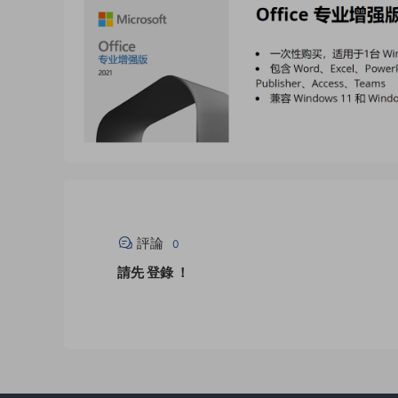
評論
0
請先
登錄
！