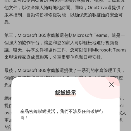
間。您可以使用OneDrive來存儲和共享照片、視頻、文檔和其
他文件，以便全家人随時随地訪問。同時，OneDrive還提供了
版本控制、自動備份和恢複功能，以确保您的數據始終安全可
靠。
第三，Microsoft 365家庭版還包括Microsoft Teams。這是一
個強大的協作平台，讓您和您的家人可以輕松地進行視頻會
議、聊天、共享文件和協作工作。您可以使用Microsoft Teams
來與遠程家庭成員聯系，分享重要信息和日程安排。
最後，Microsoft 365家庭版還提供了一系列的家庭管理工具，
例如家長控制和屏幕時間管理工具。這些工具可以幫助您監控
您的孩子在互聯網上的活動，保護他們的隐私和安全。
飯飯提示
總的來說，Microsoft 365家庭版是一個綜合的家庭訂閱服務，
提供了全家人使用的Office應用程序、OneDrive雲存儲、Micr
産品密鑰聯網激活，我們不涉及任何破解行
osoft Teams協作平台和家庭管理工具。它可以讓您和您的家人
爲！
更加便利和高效地管理和處理各種家庭事務，是一個值得考慮
的訂閱服務。