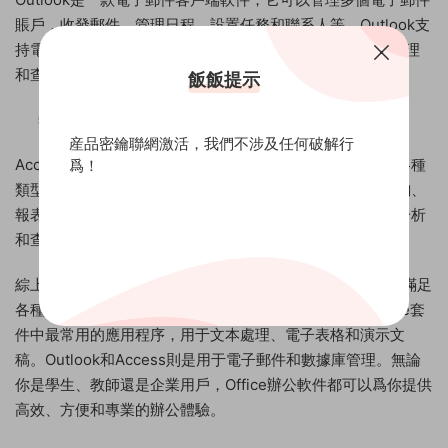
賬戶，收發郵件、管理日程、設置任務和聯系人等。Outlook支
持電子郵件附件、郵件規則和過濾器，可以快速和方便地管理
和查看電子郵件。
飯飯提示
Access
産品密鑰聯網激活，我們不涉及任何破解行
Access是一款數據庫管理軟件，它可以創建、編輯和管理各種
爲！
類型的數據庫。Access支持多種數據庫對象，如表格、查詢、
報表和表單等。Access還可以進行數據導入和導出、數據分析
和查詢等操作，可以快速和方便地管理和處理大量數據。
綜上所述，Office辦公軟件包含了多個應用程序，它們可以滿足
各種不同的辦公需求。Word、Excel和PowerPoint是Office套
件中最常用的應用程序，用于文本處理、電子表格和演示文
稿。Outlook和Access則是用于電子郵件和數據庫管理。無論
你是學生、教師還是企業用戶，Office辦公軟件都可以爲你提供
高效、方便和專業的辦公體驗。