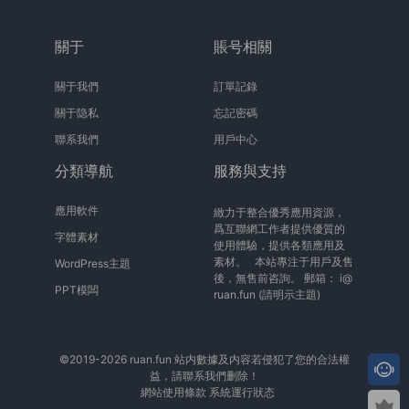
關于
賬号相關
關于我們
訂單記錄
關于隐私
忘記密碼
聯系我們
用戶中心
分類導航
服務與支持
應用軟件
緻力于整合優秀應用資源，
爲互聯網工作者提供優質的
字體素材
使用體驗，提供各類應用及
素材。 本站專注于用戶及售
WordPress主題
後，無售前咨詢。 郵箱：
i@
PPT模闆
ruan.fun
(請明示主題)
©2019-2026 ruan.fun 站内數據及内容若侵犯了您的合法權
益，請聯系我們删除！
網站使用條款
系統運行狀态