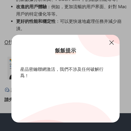
改進的用戶體驗
：例如，更加流暢的用戶界面、針對 Mac
用戶的特定優化等等。
更好的性能和穩定性
：可以更快速地處理任務并減少崩
潰。
Office 2019 for Mac 官網兌換綁定 電子版密鑰
飯飯提示
産品密鑰聯網激活，我們不涉及任何破解行
爲！
評論
0
請先
登錄
！