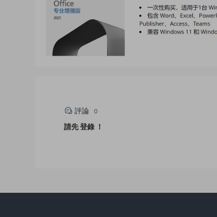
評論
0
請先
登錄
！