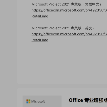
Microsoft Project 2021 專業版（繁體中文）
https://officecdn.microsoft.com/pr/492350
Retail.img
Microsoft Project 2021 專業版（英文）
https://officecdn.microsoft.com/pr/492350
Retail.img