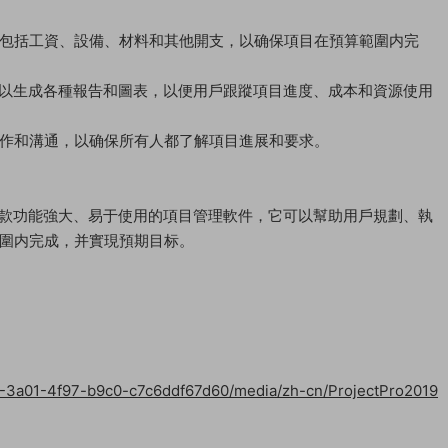
包括工資、設備、材料和其他開支，以确保項目在預算範圍内完
21 專業版可以生成各種報告和圖表，以便用戶跟蹤項目進度、成本和資源使用
作和溝通，以确保所有人都了解項目進展和要求。
1 專業版是一款功能強大、易于使用的項目管理軟件，它可以幫助用戶規劃、執
圍内完成，并實現預期目标。
f6-3a01-4f97-b9c0-c7c6ddf67d60/media/zh-cn/ProjectPro2019