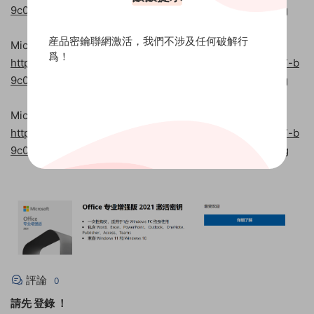
9c0-c7c6ddf67d60/media/zh-cn/VisioPro2021Retail.img
産品密鑰聯網激活，我們不涉及任何破解行
Microsoft Visio 2021 專業版（繁體中文）
爲！
https://officecdn.microsoft.com/pr/492350f6-3a01-4f97-b
9c0-c7c6ddf67d60/media/zh-tw/VisioPro2021Retail.img
Microsoft Visio 2021 專業版（英文）
https://officecdn.microsoft.com/pr/492350f6-3a01-4f97-b
9c0-c7c6ddf67d60/media/us-en/VisioPro2021Retail.img
評論
0
請先
登錄
！