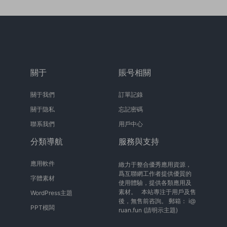
關于
賬号相關
關于我們
訂單記錄
關于隐私
忘記密碼
聯系我們
用戶中心
分類導航
服務與支持
應用軟件
緻力于整合優秀應用資源，
爲互聯網工作者提供優質的
字體素材
使用體驗，提供各類應用及
素材。 本站專注于用戶及售
WordPress主題
後，無售前咨詢。 郵箱：
i@
PPT模闆
ruan.fun
(請明示主題)