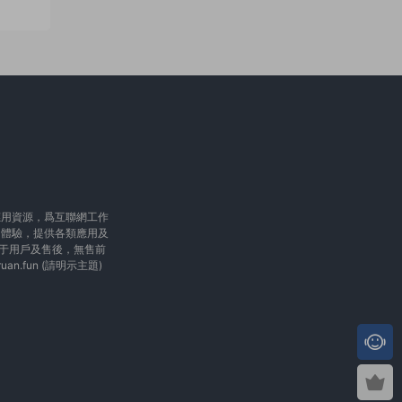
應用資源，爲互聯網工作
用體驗，提供各類應用及
于用戶及售後，無售前
ruan.fun
(請明示主題)