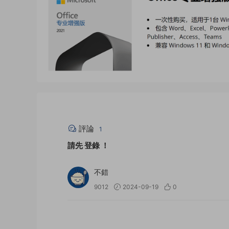
評論
1
請先
登錄
！
不錯
9012
2024-09-19
0