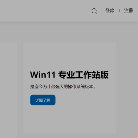
登錄
注冊