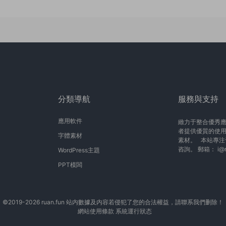
分類導航
服務與支持
應用軟件
緻力于整合優秀
者提供優質的使
字體素材
素材。 本站專注
咨詢。 郵箱：
i@
WordPress主題
PPT模闆
©2019-2026 ruan.fun 站内數據及内容若侵犯了您的合法權益，請聯系我們删除！
網站使用條款
系統運行狀态