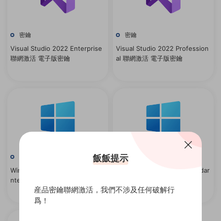
密鑰
密鑰
Visual Studio 2022 Enterprise
Visual Studio 2022 Profession
聯網激活 電子版密鑰
al 聯網激活 電子版密鑰
飯飯提示
密鑰
密鑰
Windows Server 2022 Datace
Windows Server 2022 Standar
nter 聯網激活 電子版密鑰
d 聯網激活 電子版密鑰
産品密鑰聯網激活，我們不涉及任何破解行
爲！