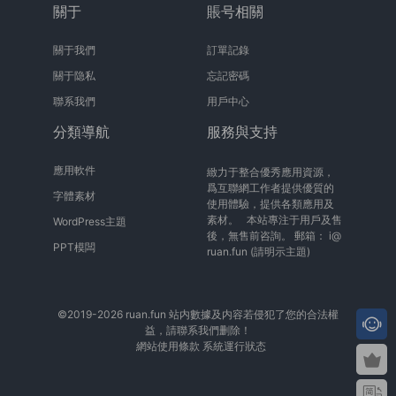
關于
賬号相關
關于我們
訂單記錄
關于隐私
忘記密碼
聯系我們
用戶中心
分類導航
服務與支持
應用軟件
緻力于整合優秀應用資源，
爲互聯網工作者提供優質的
字體素材
使用體驗，提供各類應用及
素材。 本站專注于用戶及售
WordPress主題
後，無售前咨詢。 郵箱：
i@
PPT模闆
ruan.fun
(請明示主題)
©2019-2026 ruan.fun 站内數據及内容若侵犯了您的合法權
益，請聯系我們删除！
網站使用條款
系統運行狀态