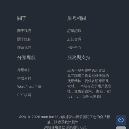
關于
賬号相關
關于我們
訂單記錄
關于隐私
忘記密碼
聯系我們
用戶中心
分類導航
服務與支持
應用軟件
緻力于整合優秀應用資源，
爲互聯網工作者提供優質的
字體素材
使用體驗，提供各類應用及
素材。 本站專注于用戶及售
WordPress主題
後，無售前咨詢。 郵箱：
i@
PPT模闆
ruan.fun
(請明示主題)
©2019-2026 ruan.fun 站内數據及内容若侵犯了您的合法權
益，請聯系我們删除！
網站使用條款
系統運行狀态